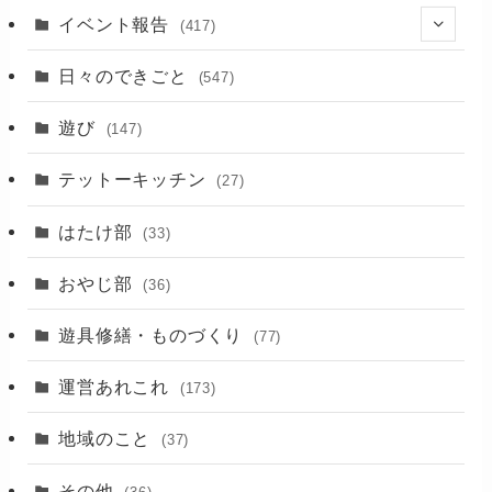
イベント報告
(417)
(2)
日々のできごと
(547)
(17)
遊び
(147)
(88)
テットーキッチン
(27)
(89)
はたけ部
(33)
(3)
おやじ部
(36)
遊具修繕・ものづくり
(77)
運営あれこれ
(173)
地域のこと
(37)
その他