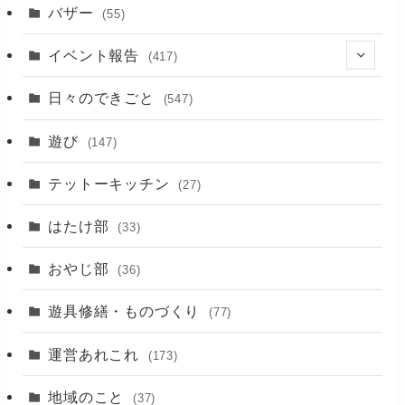
バザー
(55)
イベント報告
(417)
(2)
日々のできごと
(547)
(17)
遊び
(147)
(88)
テットーキッチン
(27)
(89)
はたけ部
(33)
(3)
おやじ部
(36)
遊具修繕・ものづくり
(77)
運営あれこれ
(173)
地域のこと
(37)