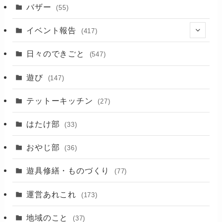
バザー
(55)
イベント報告
(417)
(2)
日々のできごと
(547)
(17)
遊び
(147)
(88)
テットーキッチン
(27)
(89)
はたけ部
(33)
(3)
おやじ部
(36)
遊具修繕・ものづくり
(77)
運営あれこれ
(173)
地域のこと
(37)