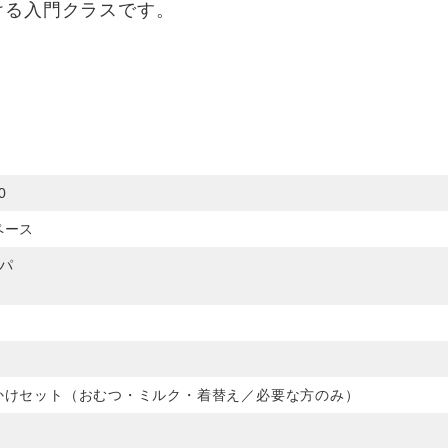
ける入門クラスです。
0
ペース
パ
かけセット（おむつ・ミルク・着替え／必要な方のみ）