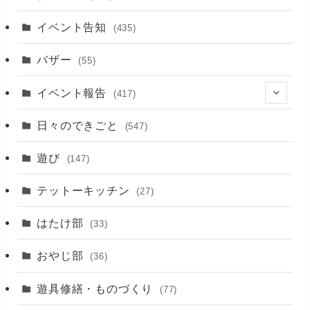
イベント告知
(435)
バザー
(55)
イベント報告
(417)
(2)
日々のできごと
(547)
(17)
遊び
(147)
(88)
テットーキッチン
(27)
(89)
はたけ部
(33)
(3)
おやじ部
(36)
遊具修繕・ものづくり
(77)