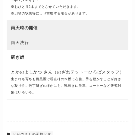
※おひとり2本までとさせていただきます。
※刃物の状態等により前後する場合があります。
雨天時の開催
雨天決行
研ぎ師
とかのよしかつ さん（のざわテットーひろばスタッフ）
生まれも育ちも目黒区で現在柿の木坂に在住。手を動かすことが好き
な凝り性。包丁研ぎのほかにも、靴磨きに洗車、コーヒーなど研究対
象はいろいろ。
とかのさんの刃物とぎ