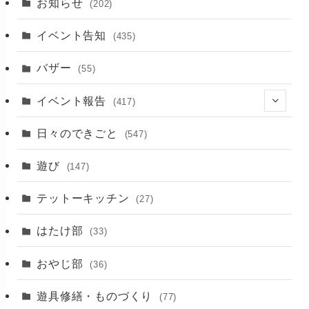
お知らせ
(202)
イベント告知
(435)
バザー
(55)
イベント報告
(417)
(2)
日々のできごと
(547)
(17)
遊び
(147)
(88)
テットーキッチン
(27)
(89)
はたけ部
(33)
(3)
おやじ部
(36)
遊具修繕・ものづくり
(77)