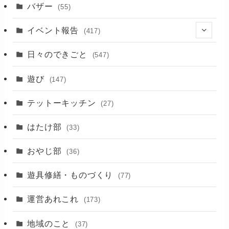
バザー
(55)
イベント報告
(417)
(2)
日々のできごと
(547)
(17)
遊び
(147)
(88)
テットーキッチン
(27)
(89)
はたけ部
(33)
(3)
おやじ部
(36)
遊具修繕・ものづくり
(77)
運営あれこれ
(173)
地域のこと
(37)