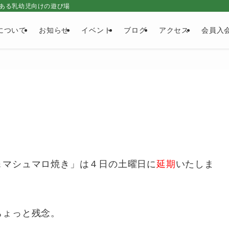
ある乳幼児向けの遊び場
について
お知らせ
イベント
ブログ
アクセス
会員入
＆マシュマロ焼き」
は４日の土曜日に
延期
いたしま
。
ちょっと残念。