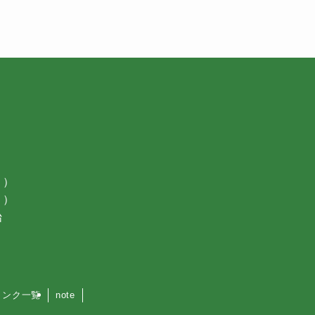
月）
月）
始
リンク一覧
note