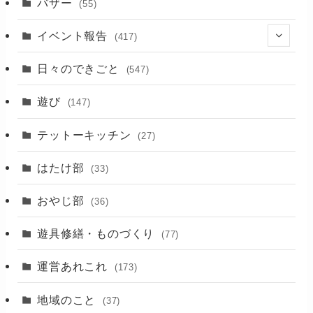
バザー
(55)
イベント報告
(417)
(2)
日々のできごと
(547)
(17)
遊び
(147)
(88)
テットーキッチン
(27)
(89)
はたけ部
(33)
(3)
おやじ部
(36)
遊具修繕・ものづくり
(77)
運営あれこれ
(173)
地域のこと
(37)