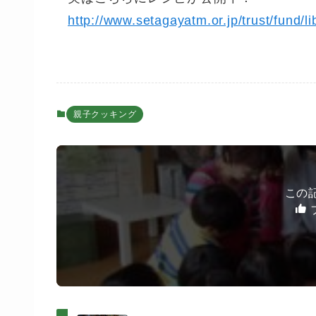
http://www.setagayatm.or.jp/trust/fund/li
親子クッキング
この