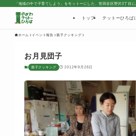
「地域の中で子育てしよう」をモットーにした、世田谷区野沢3丁目に
トップ
テットーひろば
ホーム
イベント報告
親子クッキング
お月見団子
2012年9月26日
親子クッキング