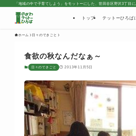
「地域の中で子育てしよう」をモットーにした、世田谷区野沢3丁目に
トップ
テットーひろば
ホーム
日々のできごと
食欲の秋なんだなぁ～
2013年11月5日
日々のできごと