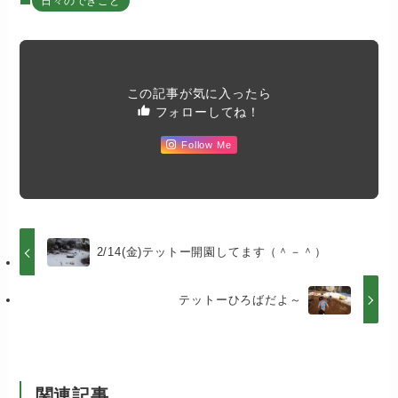
日々のできごと
この記事が気に入ったら
フォローしてね！
Follow Me
2/14(金)テットー開園してます（＾－＾）
テットーひろばだよ～
関連記事