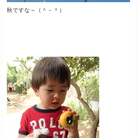
秋ですな～（＾－＾）