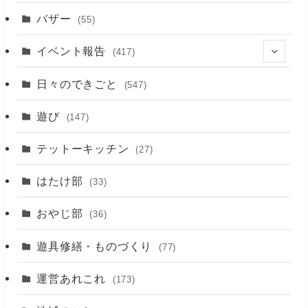
バザー
(55)
イベント報告
(417)
(2)
日々のできごと
(547)
(17)
遊び
(147)
(88)
テットーキッチン
(27)
(89)
はたけ部
(33)
(3)
おやじ部
(36)
遊具修繕・ものづくり
(77)
運営あれこれ
(173)