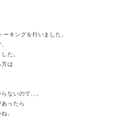
音トーキングを行いました。
で、
ました。
る方は
からないので…。
があったら
いね。