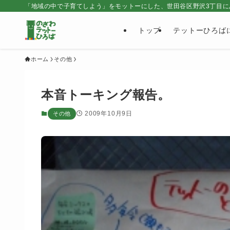
「地域の中で子育てしよう」をモットーにした、世田谷区野沢3丁目に
トップ
テットーひろば
ホーム
その他
本音トーキング報告。
2009年10月9日
その他