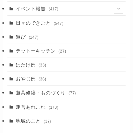
イベント報告
(417)
(2)
日々のできごと
(547)
(17)
遊び
(147)
(88)
テットーキッチン
(27)
(89)
はたけ部
(33)
(3)
おやじ部
(36)
遊具修繕・ものづくり
(77)
運営あれこれ
(173)
地域のこと
(37)