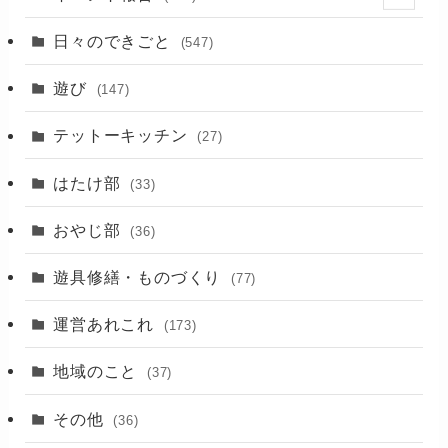
(2)
日々のできごと
(547)
(17)
遊び
(147)
(88)
テットーキッチン
(27)
(89)
はたけ部
(33)
(3)
おやじ部
(36)
遊具修繕・ものづくり
(77)
運営あれこれ
(173)
地域のこと
(37)
その他
(36)