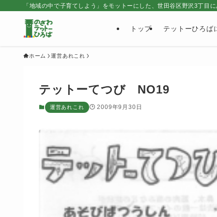
「地域の中で子育てしよう」をモットーにした、世田谷区野沢3丁目に
トップ
テットーひろば
ホーム
運営あれこれ
テットーてつび NO19
2009年9月30日
運営あれこれ