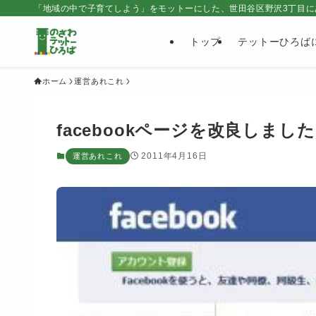
「地域の中で子育てしよう」をモットーにした、世田谷区野沢3丁目に
トップ
テットーひろば
ホーム
運営あれこれ
facebookページを改良しまし
2011年4月16日
運営あれこれ