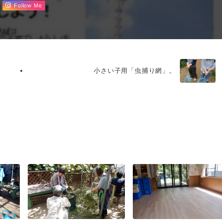
Follow Me
小さい子用「虫捕り網」。