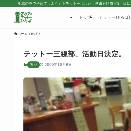
「地域の中で子育てしよう」をモットーにした、世田谷区野沢3丁目に
トップ
テットーひろば
ホーム
遊び
テットー三線部、活動日決定。
2009年10月6日
遊び