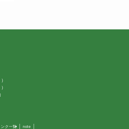
月）
月）
始
リンク一覧
note