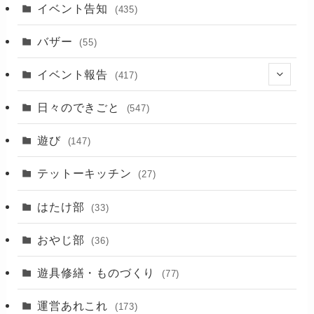
イベント告知
(435)
バザー
(55)
イベント報告
(417)
(2)
日々のできごと
(547)
(17)
遊び
(147)
(88)
テットーキッチン
(27)
(89)
はたけ部
(33)
(3)
おやじ部
(36)
遊具修繕・ものづくり
(77)
運営あれこれ
(173)